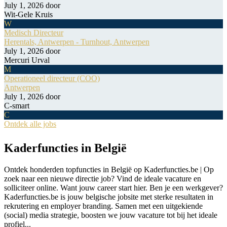
July 1, 2026
door
Wit-Gele Kruis
W
Medisch Directeur
Herentals, Antwerpen - Turnhout, Antwerpen
July 1, 2026
door
Mercuri Urval
M
Operationeel directeur (COO)
Antwerpen
July 1, 2026
door
C-smart
C
Ontdek alle jobs
Kaderfuncties in België
Ontdek honderden topfuncties in België op Kaderfuncties.be | Op
zoek naar een nieuwe directie job? Vind de ideale vacature en
solliciteer online. Want jouw career start hier. Ben je een werkgever?
Kaderfuncties.be is jouw belgische jobsite met sterke resultaten in
rekrutering en employer branding. Samen met een uitgekiende
(social) media strategie, boosten we jouw vacature tot bij het ideale
profiel...