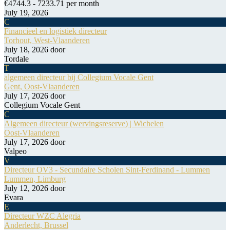
€4744.3 - 7233.71 per month
July 19, 2026
C
Financieel en logistiek directeur
Torhout, West-Vlaanderen
July 18, 2026
door
Tordale
T
algemeen directeur bij Collegium Vocale Gent
Gent, Oost-Vlaanderen
July 17, 2026
door
Collegium Vocale Gent
C
Algemeen directeur (wervingsreserve) | Wichelen
Oost-Vlaanderen
July 17, 2026
door
Valpeo
V
Directeur OV3 - Secundaire Scholen Sint-Ferdinand - Lummen
Lummen, Limburg
July 12, 2026
door
Evara
E
Directeur WZC Alegria
Anderlecht, Brussel