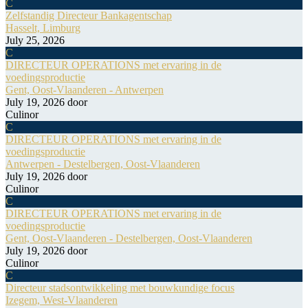
C
Zelfstandig Directeur Bankagentschap
Hasselt, Limburg
July 25, 2026
C
DIRECTEUR OPERATIONS met ervaring in de
voedingsproductie
Gent, Oost-Vlaanderen - Antwerpen
July 19, 2026
door
Culinor
C
DIRECTEUR OPERATIONS met ervaring in de
voedingsproductie
Antwerpen - Destelbergen, Oost-Vlaanderen
July 19, 2026
door
Culinor
C
DIRECTEUR OPERATIONS met ervaring in de
voedingsproductie
Gent, Oost-Vlaanderen - Destelbergen, Oost-Vlaanderen
July 19, 2026
door
Culinor
C
Directeur stadsontwikkeling met bouwkundige focus
Izegem, West-Vlaanderen